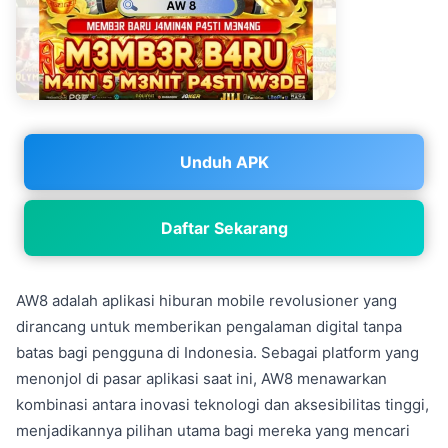
Unduh APK
Daftar Sekarang
AW8 adalah aplikasi hiburan mobile revolusioner yang
dirancang untuk memberikan pengalaman digital tanpa
batas bagi pengguna di Indonesia. Sebagai platform yang
menonjol di pasar aplikasi saat ini, AW8 menawarkan
kombinasi antara inovasi teknologi dan aksesibilitas tinggi,
menjadikannya pilihan utama bagi mereka yang mencari